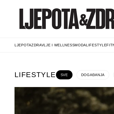
LJEPOTA
ZDRAVLJE I WELLNESS
MODA
LIFESTYLE
FIT
LIFESTYLE
SVE
DOGAĐANJA