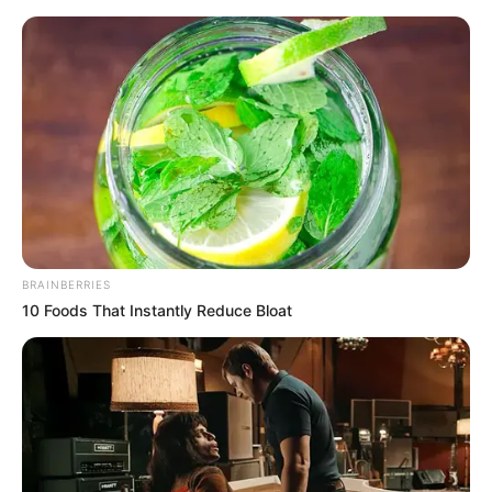
#VJEŽBE TEŽINOM VLASTITOG
TIJELA