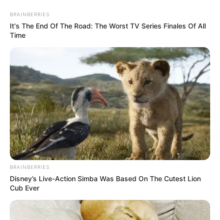
#ALL NIGHT