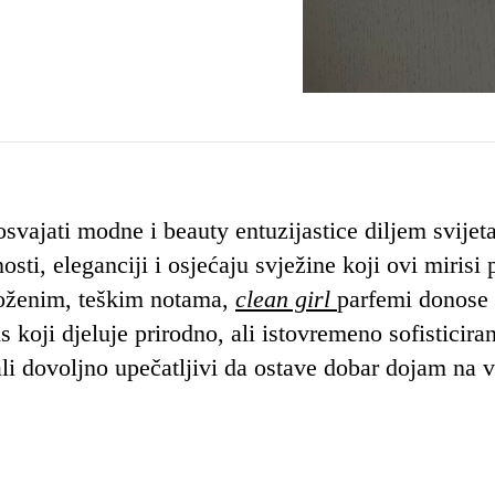
svajati modne i beauty entuzijastice diljem svijeta
sti, eleganciji i osjećaju svježine koji ovi mirisi 
loženim, teškim notama,
clean girl
parfemi donose
 koji djeluje prirodno, ali istovremeno sofisticira
li dovoljno upečatljivi da ostave dobar dojam na 