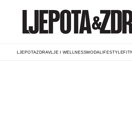
LJEPOTA
ZDRAVLJE I WELLNESS
MODA
LIFESTYLE
FIT