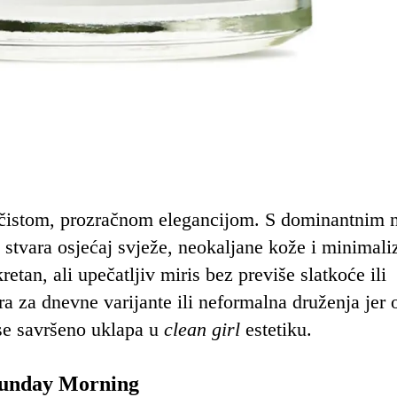
 čistom, prozračnom elegancijom. S dominantnim 
s stvara osjećaj svježe, neokaljane kože i minimal
retan, ali upečatljiv miris bez previše slatkoće ili
a za dnevne varijante ili neformalna druženja jer o
i se savršeno uklapa u
clean girl
estetiku.
Sunday Morning