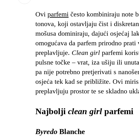
Ovi
parfemi
često kombiniraju note bi
tonova, koji ostavljaju čist i diskreta
mošusa dominiraju, dajući osjećaj la
omogućava da parfem prirodno prati 
preplavljuje.
Clean girl
parfemi koris
pulsne točke – vrat, iza ušiju ili unut
pa nije potrebno pretjerivati s nanoše
osjeća tek kad se približite. Ovi mir
preplavljuju prostor te se skladno uk
Najbolji
clean girl
parfemi
Byredo
Blanche