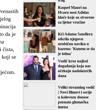
trag
Raquel Mauri na
rvenastih
Hvaru nosi Adidas
hlače koje su stvorene
ijelog
za ljetne vrućine
binacija
o da je
Kći Adama Sandlera
otkrila njegovu
na
neobičnu naviku u
 čista,
bazenu: 'Kunem se da
je istina'
 koji se
Vodič kroz najkul
događanja koja nas
očekuju nadolazećih
jećom.
dana
Veliki streaming vodič
| Novi filmovi i serije
u kolovozu donose
poznata glumačka
imena