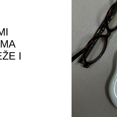
MI
IMA
ŽE I