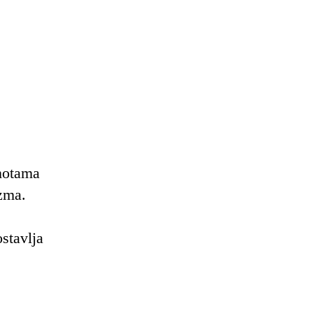
notama
izma.
stavlja