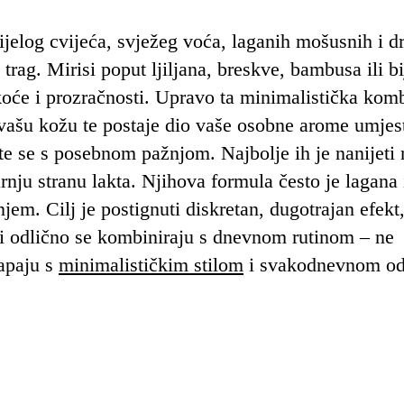
jelog cvijeća, svježeg voća, laganih mošusnih i d
n trag. Mirisi poput ljiljana, breskve, bambusa ili b
koće i prozračnosti. Upravo ta minimalistička kom
vašu kožu te postaje dio vaše osobne arome umjest
te se s posebnom pažnjom. Najbolje ih je nanijeti 
arnju stranu lakta. Njihova formula često je lagana i
njem. Cilj je postignuti diskretan, dugotrajan efekt,
isi odlično se kombiniraju s dnevnom rutinom – ne
lapaju s
minimalističkim stilom
i svakodnevnom od