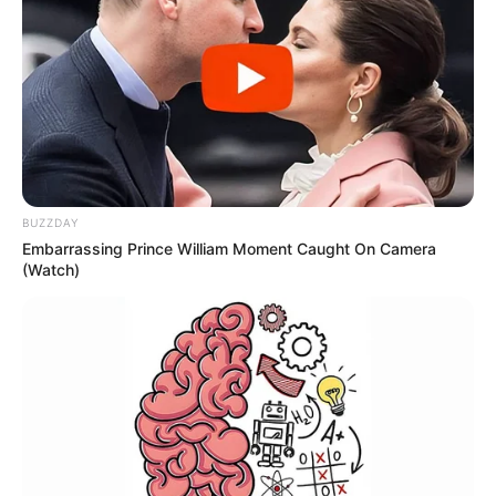
Možda vas zanima
Kako organizirati i
pročistiti ormarić s
kozmetikom prema
savjetima stručnjaka
Ovo su znakovi da
vaša ljetna romansa
najvjerojatnije neće
preživjeti ljeto
Gigi Hadid i Bradley
Cooper potaknuli
glasine o tajnom
vjenčanju: Jedan
detalj svima je zapeo
za oko
Baby Lasagna
objavio najosobniju
pjesmu dosad, a