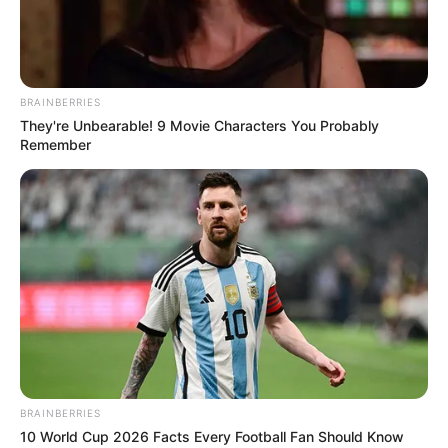
KUĆNI LJUBIMCI
RAZLIKE IZMEĐU VLASNIKA PASA I
MAČAKA