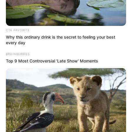
LJUBAV
PRIJATELJSTVO S BIVŠIM: DA ILI NE?