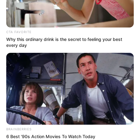
FILM I TV
VOLITE LI “AMERICAN HORROR STORY”?
DONOSIMO VAM PRVI POGLED NA
NEPREPOZNATLJIVU LADY GAGU U NOVOJ
SEZONI!