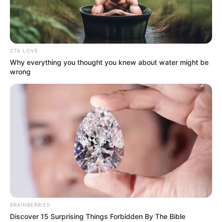
FASHION
OVO SU NAJLJEPŠE MALE I SREDNJE
TORBE SA SNIŽENJA