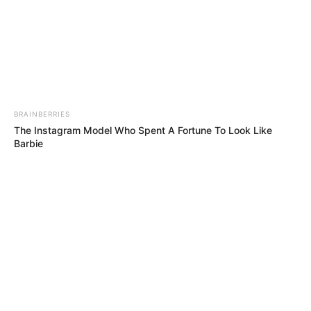
FASHION
NAJZANIMLJIVIJI MODNI LOOKOVI S
CRVENOG TEPIHA NA 64. DODJELI
GRAMMYJA