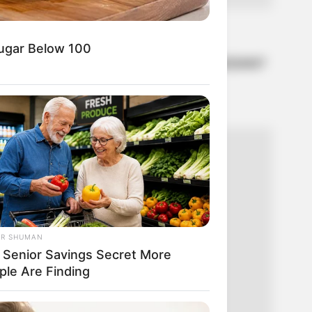
SEKS
SEKS BEZ OBVEZA – JE LI OPRAVDAN?