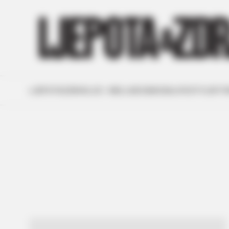
LJEPOTA
ZDRAVLJE I WELLNESS
MODA
LIFESTYLE
FIT