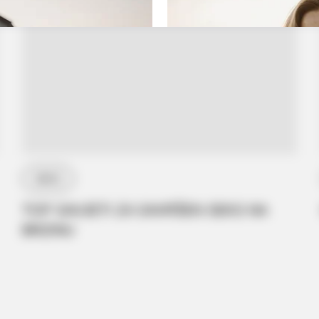
SEKS
TOP SAVJETI ZA SAVRŠEN SEKS NA
BRZINU