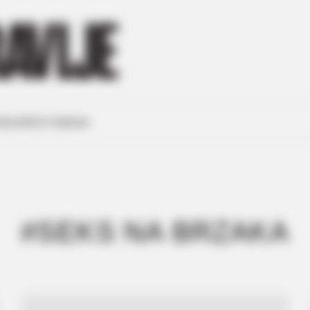
NESS
PRO-FEMINA
#SEKS NA BRZAKA