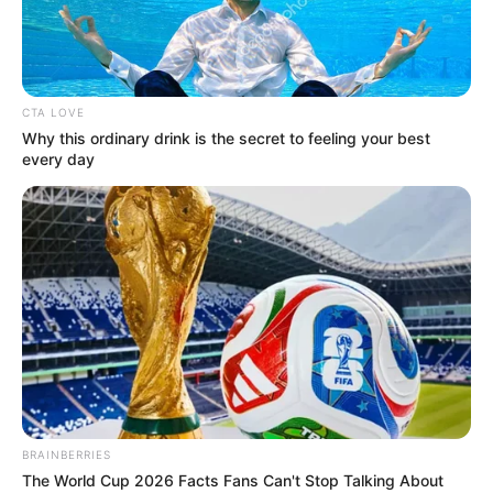
INSPIRIRAMO VAS
U ČEMU STE UŽIVALI KAO DJECA? TO
MOŽE OTKRITI KOJI JE SAVRŠEN HOBI ZA
VAS