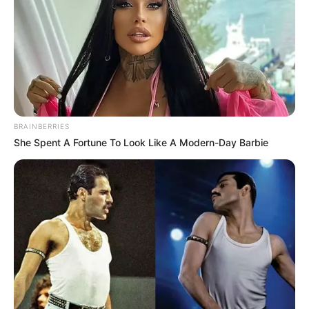
VIJESTI O POZNATIMA
NIKOLINA PIŠEK: IZGUBILA AUTOMOBIL U
POŽARU