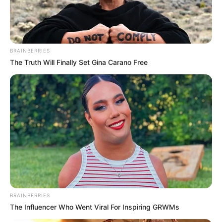
MODNE VIJESTI
U PREKRASNOJ RIJECI ODRŽAN JOŠ
JEDAN “GUVER EXTRAVAGANT GALA BY
ETERNITY”