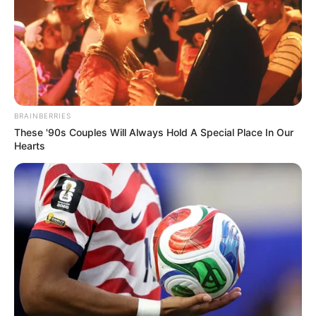
LJEPOTA
22 DRŽAVE, VIŠE OD 200 IZLAGAČA I
JEDNA ZEMLJA PARTNER: 8.
MEĐUNARODNI SAJAM TURIZMA
PLACE2GO SVE JE BLIŽE