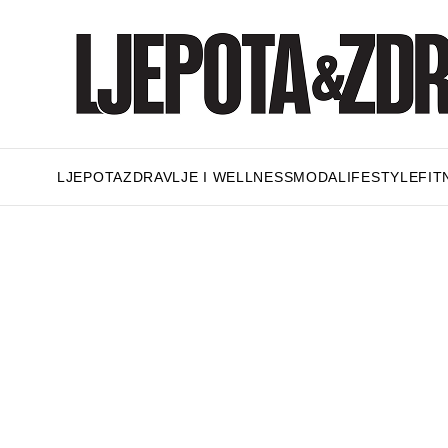
LJEPOTA
ZDRAVLJE I WELLNESS
MODA
LIFESTYLE
FIT