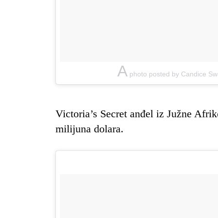
A
photo posted by Candice Sw
Victoria’s Secret anđel iz Južne Afrik
milijuna dolara.