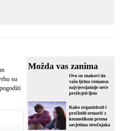
Možda vas zanima
am
Ovo su znakovi da
vrhu su
vaša ljetna romansa
 pogoditi
najvjerojatnije neće
preživjeti ljeto
Kako organizirati i
pročistiti ormarić s
kozmetikom prema
savjetima stručnjaka