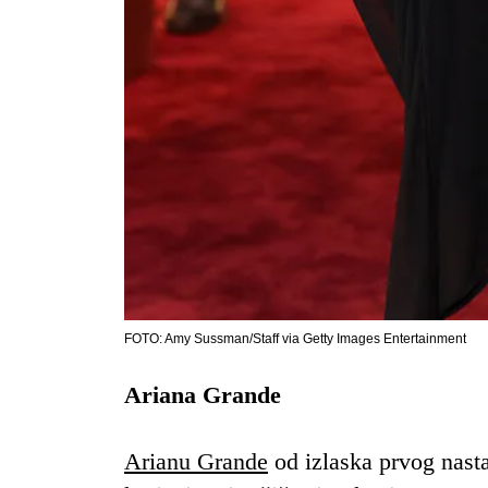
FOTO: Amy Sussman/Staff via Getty Images Entertainment
Ariana Grande
Arianu Grande
od izlaska prvog nas