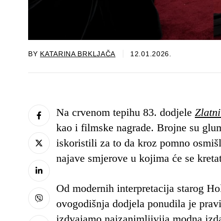
BY
KATARINA BRKLJAČA
12.01.2026.
Na crvenom tepihu 83. dodjele
Zlatn
kao i filmske nagrade. Brojne su glum
iskoristili za to da kroz pomno osmi
najave smjerove u kojima će se kreta
Od modernih interpretacija starog H
ovogodišnja dodjela ponudila je pravi
izdvajamo najzanimljivija modna izdan