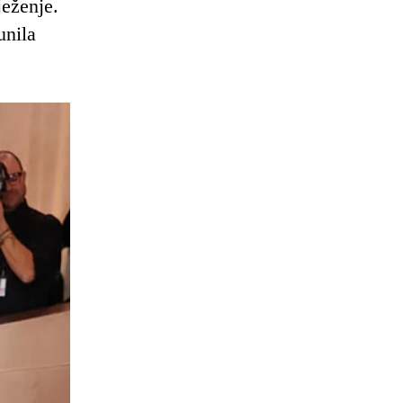
ježenje.
unila