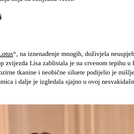
i
Lotus
“, na iznenađenje mnogih, doživjela neuspje
p zvijezda Lisa zablistala je na crvenom tepihu u k
ozirne tkanine i neobične siluete podijelio je mišlj
mica i dalje je izgledala sjajno u ovoj nesvakidašn