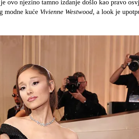
 je ovo njezino tamno izdanje došlo kao pravo osv
nog modne kuće
Vivienne Westwood
, a look je upotp