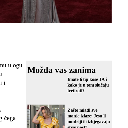
žnu ulogu
Možda vas zanima
u
Imate li tip kose 1A i
i i
kako je u tom slučaju
tretirati?
,
Zašto mladi sve
manje izlaze: Jesu li
og čega
mudriji ili izbjegavaju
stvarnost?