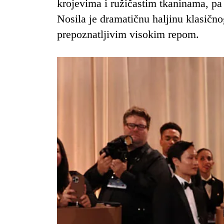
krojevima i ružičastim tkaninama, pa
Nosila je dramatičnu haljinu klasič
prepoznatljivim visokim repom.