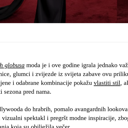
ih globusa
moda je i ove godine igrala jednako va
ice, glumci i zvijezde iz svijeta zabave ovu prilik
šljene i odabrane kombinacije pokažu
vlastiti stil
, al
ti sezona pred nama.
ollywooda do hrabrih, pomalo avangardnih lookova
 vizualni spektakl i pregršt modne inspiracije, zb
ja koja su obilježila večer.