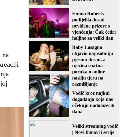
Emma Roberts
podijelila dosad
neviđene prizore s
vjenčanja: Čak četiri
haljine za veliki dan
Baby Lasagna
objavio najosobniju
h na
pjesmu dosad, a
reaciji
njezina snažna
poruka o online
enja
nasilju tjera na
joj
razmišljanje
Vodič kroz najkul
događanja koja nas
očekuju nadolazećih
dana
Veliki streaming vodič
| Novi filmovi i serije