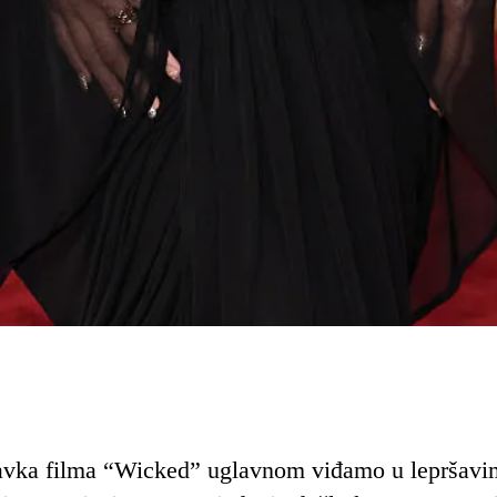
tavka filma “Wicked” uglavnom viđamo u lepršavi