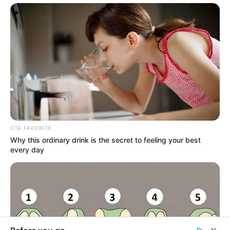
za oko
Veliki streaming vodič
| Novi filmovi i serije
u kolovozu donose
poznata glumačka
imena
Vodič kroz najkul
događanja koja nas
očekuju nadolazećih
dana
IMPRESSUM