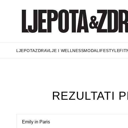
LJEPOTA
ZDRAVLJE I WELLNESS
MODA
LIFESTYLE
FIT
REZULTATI P