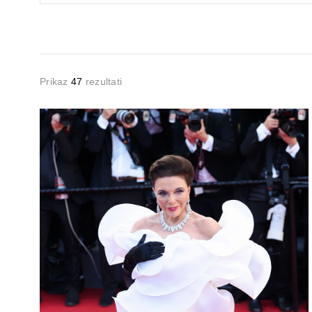
Prikaz
47
rezultati